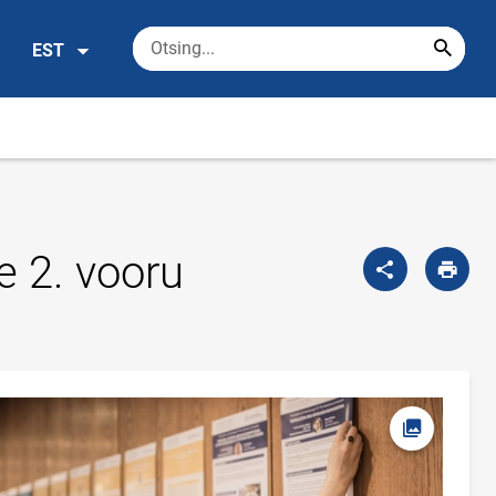
EST
e 2. vooru
Ava foto