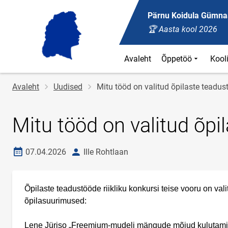
Pärnu Koidula Gümn
🏆 Aasta kool 2026
Avaleht
Õppetöö
Kool
Jälglink
Avaleht
Uudised
Mitu tööd on valitud õpilaste teadus
Mitu tööd on valitud õpi
Loomise kuupäev
autor
07.04.2026
Ille Rohtlaan
Õpilaste teadustööde riikliku konkursi teise vooru on v
õpilasuurimused:
Lene Jüriso „Freemium-mudeli mängude mõjud kulutamis