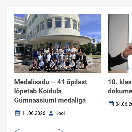
Medalisadu – 41 õpilast
10. kla
lõpetab Koidula
dokumen
Gümnaasiumi medaliga
04.06.2
Loomise k
11.06.2026
Kool
Loomise kuupäev
Autor