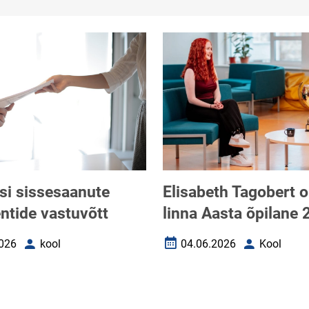
ssi sissesaanute
Elisabeth Tagobert 
tide vastuvõtt
linna Aasta õpilane 
026
kool
04.06.2026
Kool
uupäev
Autor
Loomise kuupäev
Autor