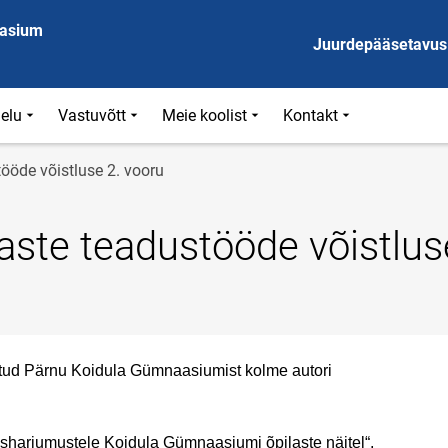
aasium
Juurdepääsetavus
ielu
Vastuvõtt
Meie koolist
Kontakt
tööde võistluse 2. vooru
laste teadustööde võistlus
alitud Pärnu Koidula Gümnaasiumist kolme autori
harjumustele Koidula Gümnaasiumi õpilaste näitel“,