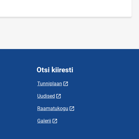
Otsi kiiresti
Tunniplaan
Uudised
Raamatukogu
Galerii