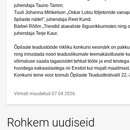
juhendaja Tauno Tamm;
Tuuli Johanna Mihkelson „Oskar Lutsu följetonide van
õpilaste näitel“, juhendaja Reet Kund;
Bärbel Rõõm „Trendid alaealiste õigusrikkumistes ning o
juhendaja Terje Kaur.
Õpilaste teadustööde riikliku konkursi eesmärk on pakku
ning innustada noori teaduslikumale teemakäsitlusele k
võimaluse saada tagasisidet tehtud tööle ja end teisteg
huvidega eakaaslastega nii Eestist kui mujalt maailmast.
Konkursi teine voor toimub Õpilaste Teadusfestivalil 22.
Viimati muudetud 07.04.2026.
Rohkem uudiseid