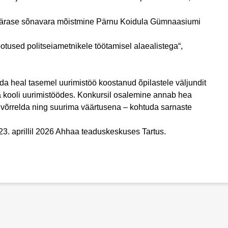
apärase sõnavara mõistmine Pärnu Koidula Gümnaasiumi
otused politseiametnikele töötamisel alaealistega“,
da heal tasemel uurimistöö koostanud õpilastele väljundit
a kooli uurimistöödes. Konkursil osalemine annab hea
a võrrelda ning suurima väärtusena – kohtuda sarnaste
-23. aprillil 2026 Ahhaa teaduskeskuses Tartus.