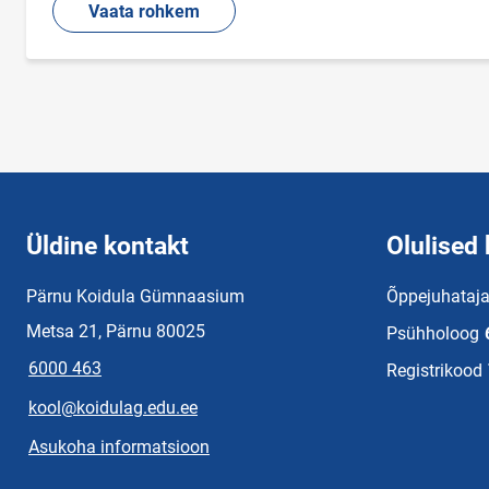
Vaata rohkem
Üldine kontakt
Olulised 
Pärnu Koidula Gümnaasium
Õppejuhataj
Metsa 21, Pärnu 80025
Psühholoog
6000 463
Registrikood
kool@koidulag.edu.ee
Asukoha informatsioon