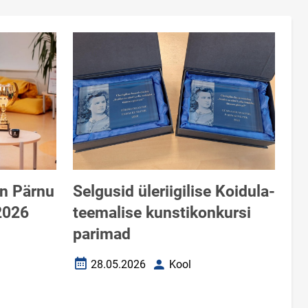
on Pärnu
Selgusid üleriigilise Koidula-
2026
teemalise kunstikonkursi
parimad
28.05.2026
Kool
Loomise kuupäev
Autor