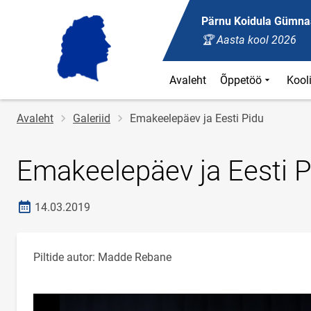
Pärnu Koidula Gümn
🏆 Aasta kool 2026
Avaleht
Õppetöö
Kool
Jälglink
Avaleht
Galeriid
Emakeelepäev ja Eesti Pidu
Emakeelepäev ja Eesti P
Loomise kuupäev
14.03.2019
Piltide autor: Madde Rebane