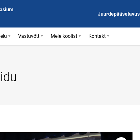
aasium
Juurdepääsetavus
ielu
Vastuvõtt
Meie koolist
Kontakt
idu