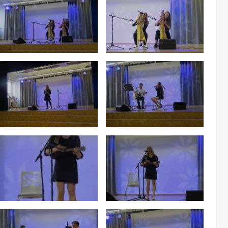
aneb modaalaknas
Too foto fookusesse
Too foto fookusesse
Too foto fookusesse
Too foto fookusesse
Too foto fookusesse
Too foto fookusesse