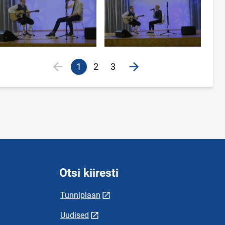
1
2
3
previous
next
Otsi kiiresti
Tunniplaan
Uudised