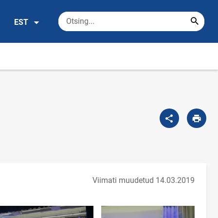
EST
Viimati muudetud 14.03.2019
Too foto fookusesse
Too foto fookusesse